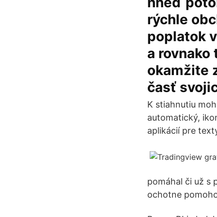
hneď poto
rýchle obc
poplatok 
a rovnako 
okamžite 
časť svoji
K stiahnutiu moh
automatický, ikon
aplikácií pre texty
pomáhal či už s 
ochotne pomohol 