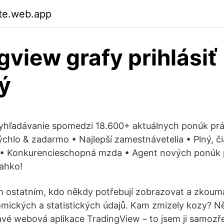
ate.web.app
gview grafy prihlásiť
ý
 Vyhľadávanie spomedzi 18.600+ aktuálnych ponúk pr
Rýchlo & zadarmo • Najlepší zamestnávetelia • Plný, č
• Konkurencieschopná mzda • Agent nových ponúk p
ľahko!
em ostatním, kdo někdy potřebují zobrazovat a zkoum
mických a statistických údajů. Kam zmizely kozy? N
mavé webová aplikace TradingView – to jsem ji samozř