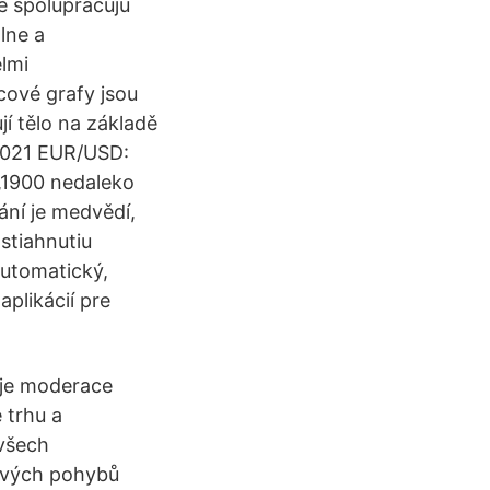
ré spolupracujú
lne a
elmi
ové grafy jsou
í tělo na základě
.2021 EUR/USD:
,1900 nedaleko
ání je medvědí,
stiahnutiu
automatický,
aplikácií pre
 je moderace
 trhu a
 všech
nových pohybů