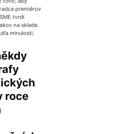
z toho, aby
oradca premiérov
 SME tvrdí
iakov na sklade.
dľa minulosti.
 někdy
rafy
tických
v roce
á