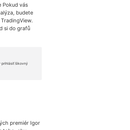
še Pokud vás
alýza, budete
 TradingView.
 si do grafů
ých premiér Igor