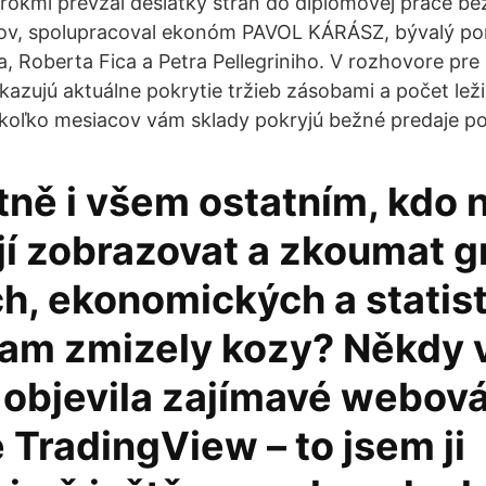
rokmi prevzal desiatky strán do diplomovej práce be
orov, spolupracoval ekonóm PAVOL KÁRÁSZ, bývalý p
, Roberta Fica a Petra Pellegriniho. V rozhovore pre
ukazujú aktuálne pokrytie tržieb zásobami a počet lež
 koľko mesiacov vám sklady pokryjú bežné predaje po
tně i všem ostatním, kdo
jí zobrazovat a zkoumat g
h, ekonomických a statis
Kam zmizely kozy? Někdy 
 objevila zajímavé webov
 TradingView – to jsem ji