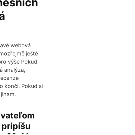
nešních
á
ímavé webová
amozřejmě ještě
 pro výše Pokud
á analýza,
 recenze
o končí. Pokud si
 jinam.
žívateľom
 pripíšu