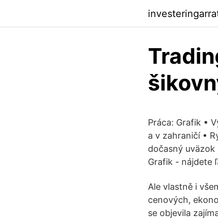
investeringarr
Tradin
šikovn
Práca: Grafik •
a v zahraničí • 
dočasný uväzok 
Grafik - nájdete 
Ale vlastně i vš
cenových, ekono
se objevila zají