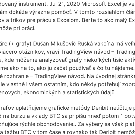
dovaný instrument. Jul 21, 2020 Microsoft Excel je ve
vám dokáže výrazne pomôcť. V tomto rozsiahlom člá
ov a trikov pre prácu s Excelom. Berte to ako malý Ex
ôže pri práci.
re (+ grafy) Dušan Mikušovič Ruská vakcína má veľmi
 viacero otáznikov, vraví TradingView návod – Tradi
a, kde môžeme analyzovať grafy niekoľkých tisíc akt
me ako na to, ako ju začať používať a čo tu nájdeme
é rozhranie – TradingView návod. Na úvodnej strán
 Ale vlastně i všem ostatním, kdo někdy potřebují zob
nových, ekonomických a statistických údajů.
grafov uplatňujeme grafické metódy Deribit neúčtuje
d na burzu a vklady BTC sa pripíšu hneď potom 1 pot
ňujúce rýchle obchodovanie.. Za výbery sa však plat
a ťažbu BTC v tom čase a rovnako tak Deribit nemô