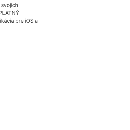
svojich
EZPLATNÝ
kácia pre iOS a