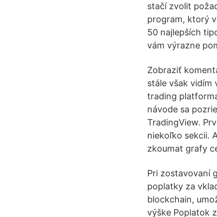
stačí zvolit poža
program, ktorý 
50 najlepších tip
vám výrazne pom
Zobraziť komentá
stále však vidím
trading platform
návode sa pozrie
TradingView. Prv
niekoľko sekcii.
zkoumat grafy ce
Pri zostavovaní 
poplatky za vkla
blockchain, umož
výške Poplatok z