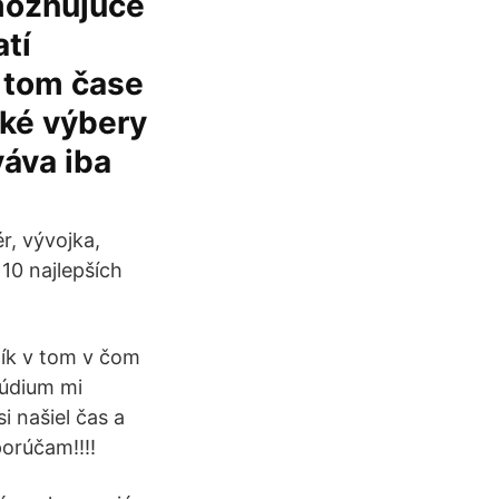
možňujúce
atí
 tom čase
ľké výbery
áva iba
r, vývojka,
 10 najlepších
ník v tom v čom
túdium mi
i našiel čas a
orúčam!!!!