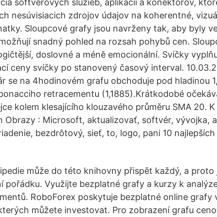
cia softvérových služieb, aplikácií a konektorov, kto
ch nesúvisiacich zdrojov údajov na koherentné, vizuá
natky. Sloupcové grafy jsou navrženy tak, aby byly v
možňují snadný pohled na rozsah pohybů cen. Sloupc
gičtější, doslovné a méně emocionální. Svíčky vyplňuj
ací ceny svíčky po stanovený časový interval. 10.03
r se na 4hodinovém grafu obchoduje pod hladinou 1
ibonacciho retracementu (1,1885).Krátkodobé očekáv
jce kolem klesajícího klouzavého průměru SMA 20. K 
brazy : Microsoft, aktualizovať, softvér, vývojka, 
iadenie, bezdrôtový, sieť, to, logo, pani 10 najlepších 
kipedie může do této knihovny přispět každý, a proto
í pořádku. Využijte bezplatné grafy a kurzy k analýze
mentů. RoboForex poskytuje bezplatné online grafy
kterých můžete investovat. Pro zobrazení grafu ce