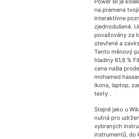
Power BI je kolek
na premene tvoji
interaktívne poz
zjednodušené. U
považovány za lo
otevřené a zavír
Tento měnový pá
hladiny 61,8 % F
cena našla prode
mohamed hassan O
ikona, laptop, zar
texty .
Stejně jako u Wi
nutná pro udržen
vybraných instru
instrumentů, do 