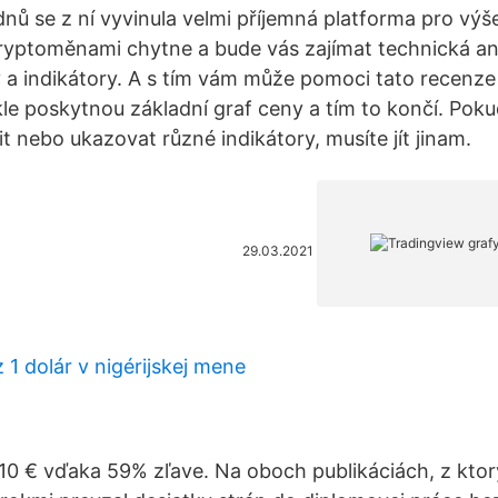
dnů se z ní vyvinula velmi příjemná platforma pro vý
ryptoměnami chytne a bude vás zajímat technická an
 a indikátory. A s tím vám může pomoci tato recenze
e poskytnou základní graf ceny a tím to končí. Pokud
it nebo ukazovat různé indikátory, musíte jít jinam.
29.03.2021
z 1 dolár v nigérijskej mene
,10 € vďaka 59% zľave. Na oboch publikáciách, z ktor