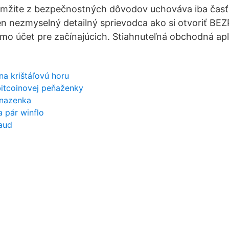
amžite z bezpečnostných dôvodov uchováva iba časť 
en nezmyselný detailný sprievodca ako si otvoriť B
účet pre začínajúcich. ️Stiahnuteľná obchodná apli
na krištáľovú horu
bitcoinovej peňaženky
penazenka
a pár winflo
aud