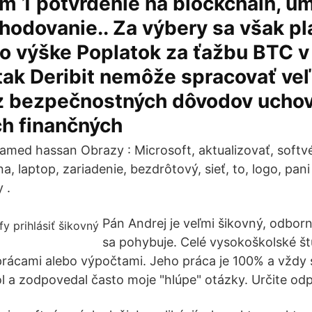
m 1 potvrdenie na blockchain, u
hodovanie.. Za výbery sa však pl
vo výške Poplatok za ťažbu BTC v
tak Deribit nemôže spracovať ve
z bezpečnostných dôvodov uchov
ch finančných
amed hassan Obrazy : Microsoft, aktualizovať, softvé
a, laptop, zariadenie, bezdrôtový, sieť, to, logo, pani
 .
Pán Andrej je veľmi šikovný, odbor
sa pohybuje. Celé vysokoškolské š
prácami alebo výpočtami. Jeho práca je 100% a vždy s
a zodpovedal často moje "hlúpe" otázky. Určite odp