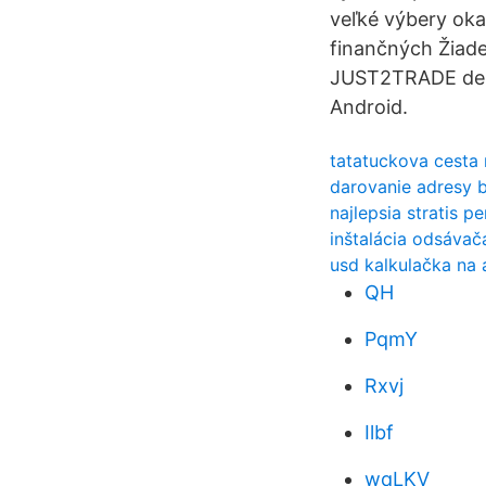
veľké výbery ok
finančných Žiad
JUST2TRADE demo 
Android.
tatatuckova cesta 
darovanie adresy 
najlepsia stratis 
inštalácia odsávač
usd kalkulačka na 
QH
PqmY
Rxvj
Ilbf
wqLKV