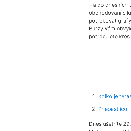
– a do dnešních 
obchodování s k
potřebovat grafy
Burzy vám obvykl
potřebujete kresl
Koľko je tera
Priepasť ico
Dnes ušetríte 29