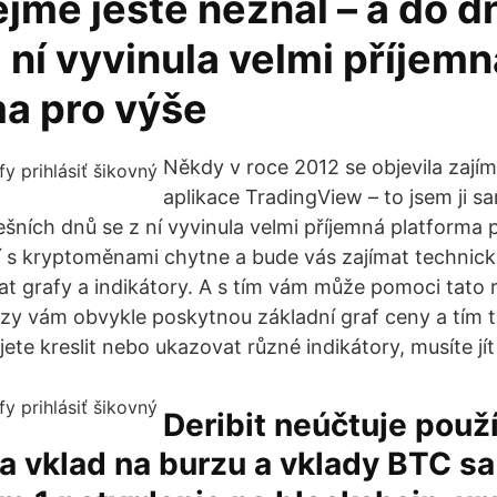
jmě ještě neznal – a do d
 ní vyvinula velmi příjemn
ma pro výše
Někdy v roce 2012 se objevila zaj
aplikace TradingView – to jsem ji s
ešních dnů se z ní vyvinula velmi příjemná platforma
 s kryptoměnami chytne a bude vás zajímat technick
t grafy a indikátory. A s tím vám může pomoci tato
zy vám obvykle poskytnou základní graf ceny a tím t
ete kreslit nebo ukazovat různé indikátory, musíte jít
Deribit neúčtuje pou
a vklad na burzu a vklady BTC sa