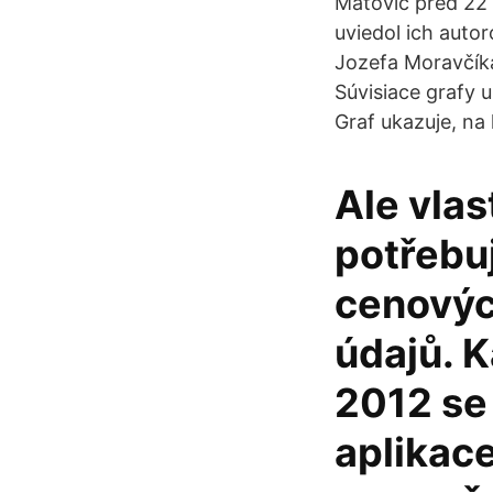
Matovič pred 22 
uviedol ich aut
Jozefa Moravčíka
Súvisiace grafy 
Graf ukazuje, na
Ale vlas
potřebu
cenovýc
údajů. 
2012 se
aplikace