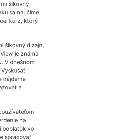
ľmi šikovný
nku sa naučíme
cel kurz, ktorý
 šikovný dizajn,
ngView je známa
ív. V dnešnom
. Vyskúšať
ke nájdeme
razovat a
 používateľom
vrdenie na
í poplatok vo
že spracovať