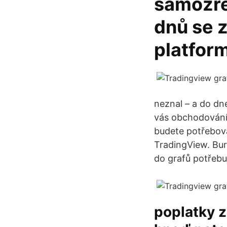
samozře
dnů se z
platfor
neznal – a do dn
vás obchodování
budete potřebova
TradingView. Bur
do grafů potřebuj
poplatky z